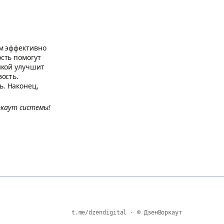
ам эффективно
сть помогут
икой улучшит
ость.
. Наконец,
ркаут системы!
t.me/dzendigital · © ДзенВоркаут