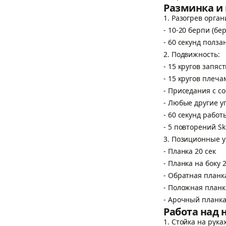
Разминка и
1. Разогрев орга
- 10-20 берпи (б
- 60 секунд полза
2. Подвижность:
- 15 кругов запяс
- 15 кругов плеч
- Приседания с с
- Любые другие у
- 60 секунд рабо
- 5 повторений Sk
3. Позиционные 
- Планка 20 сек
- Планка на боку
- Обратная план
- Положная план
- Арочный планка
Работа над
1. Стойка на рук