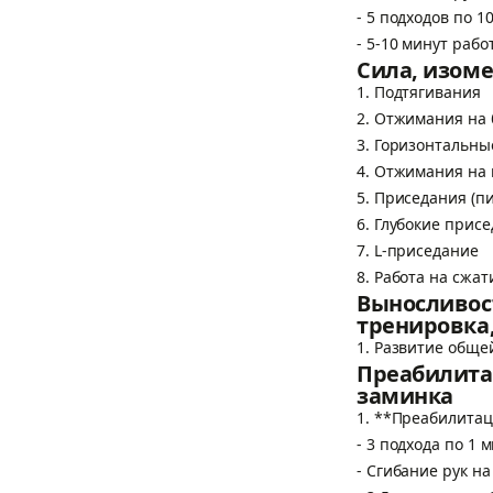
- 5 подходов по 
- 5-10 минут рабо
Сила, изоме
1. Подтягивания
2. Отжимания на 
3. Горизонтальны
4. Отжимания на 
5. Приседания (п
6. Глубокие прис
7. L-приседание
8. Работа на сжат
Выносливос
тренировка,
1. Развитие обще
Преабилитац
заминка
1. **Преабилита
- 3 подхода по 1 
- Сгибание рук н