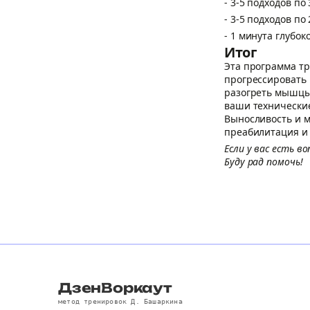
- 3-5 подходов по
- 3-5 подходов по
- 1 минута глубок
Итог
Эта программа тр
прогрессировать 
разогреть мышцы 
ваши технические
Выносливость и м
преабилитация и 
Если у вас есть 
Буду рад помочь!
ДзенВоркаут
метод тренировок Д. Башаркина