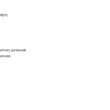
верх).
 фитнес-резиной.
ложении