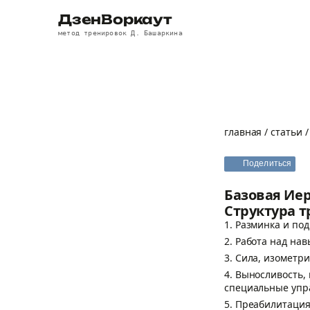
ДзенВоркаут
метод тренировок Д. Башаркина
главная
/
статьи
Поделиться
Базовая Ие
Структура т
1. Разминка и по
2. Работа над на
3. Сила, изометр
4. Выносливость,
специальные упра
5. Преабилитация