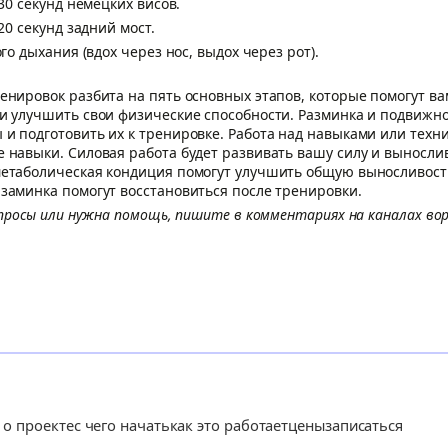
 30 секунд немецких висов.
 20 секунд задний мост.
ого дыхания (вдох через нос, выдох через рот).
енировок разбита на пять основных этапов, которые помогут в
и улучшить свои физические способности. Разминка и подвижно
и подготовить их к тренировке. Работа над навыками или техн
 навыки. Силовая работа будет развивать вашу силу и вынослив
етаболическая кондиция помогут улучшить общую выносливость
заминка помогут восстановиться после тренировки.
вопросы или нужна помощь, пишите в комментариях на каналах во
о проекте
с чего начать
как это работает
цены
записаться