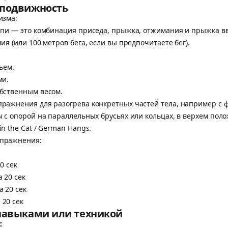
 подвижность
низма:
ерпи — это комбинация приседа, прыжка, отжимания и прыжка в
ния (или 100 метров бега, если вы предпочитаете бег).
тьем.
ами.
обственным весом.
пражнения для разогрева конкретных частей тела, например с
ты с опорой на параллельных брусьях или кольцах, в верхем по
in the Cat / German Hangs.
упражнения:
 20 сек
ка 20 сек
ка 20 сек
 20 сек
 навыками или техникой
ах: