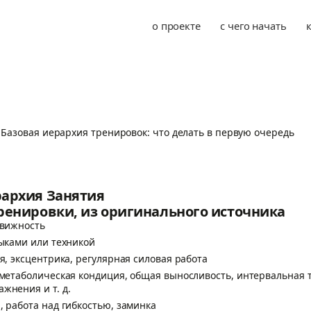
о проекте
с чего начать
/
Базовая иерархия тренировок: что делать в первую очередь
рархия Занятия
ренировки, из оригинального источника
движность
выками или техникой
ия, эксцентрика, регулярная силовая работа
 метаболическая кондиция, общая выносливость, интервальная 
жнения и т. д.
, работа над гибкостью, заминка