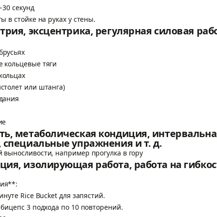
10-30 секунд
ты в стойке на руках у стены.
трия, эксцентрика, регулярная силовая раб
брусьях
е кольцевые тяги
кольцах
истолет или штанга)
едания
ие
ть, метаболическая кондиция, интервальна
 специальные упражнения и т. д.
й выносливости, например прогулка в гору
ия, изолирующая работа, работа на гибкос
ция**:
минуте Rice Bucket для запястий.
а бицепс 3 подхода по 10 повторений.